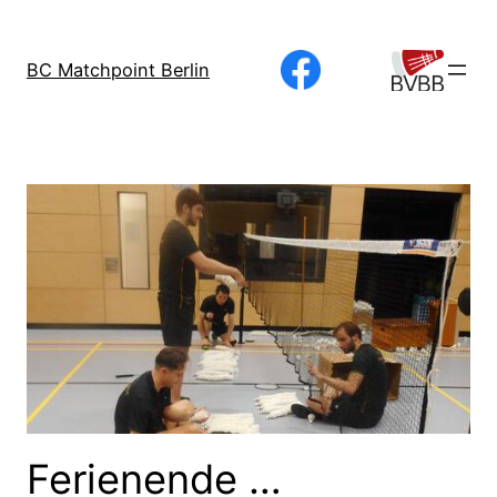
Direkt
zum
BC Matchpoint Berlin
Inhalt
wechseln
Ferienende …